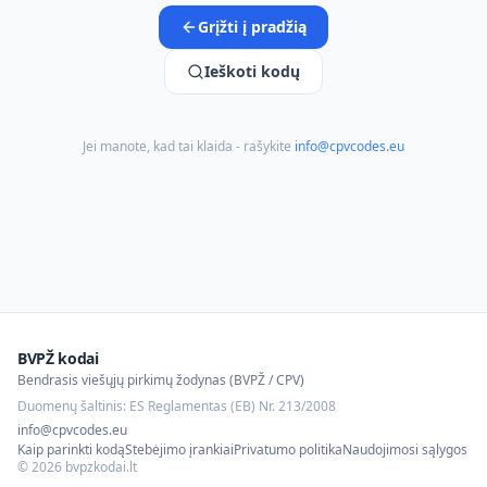
Grįžti į pradžią
Ieškoti kodų
Jei manote, kad tai klaida - rašykite
info@cpvcodes.eu
BVPŽ kodai
Bendrasis viešųjų pirkimų žodynas (BVPŽ / CPV)
Duomenų šaltinis: ES Reglamentas (EB) Nr. 213/2008
info@cpvcodes.eu
Kaip parinkti kodą
Stebėjimo įrankiai
Privatumo politika
Naudojimosi sąlygos
©
2026
bvpzkodai.lt