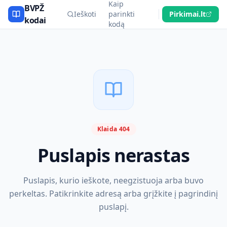
Kaip
BVPŽ
Ieškoti
parinkti
Pirkimai.lt
kodai
kodą
Klaida 404
Puslapis nerastas
Puslapis, kurio ieškote, neegzistuoja arba buvo
perkeltas. Patikrinkite adresą arba grįžkite į pagrindinį
puslapį.