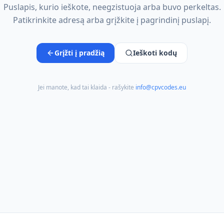
Puslapis, kurio ieškote, neegzistuoja arba buvo perkeltas.
Patikrinkite adresą arba grįžkite į pagrindinį puslapį.
Grįžti į pradžią
Ieškoti kodų
Jei manote, kad tai klaida - rašykite
info@cpvcodes.eu