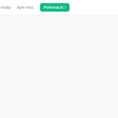
i kodą
Apie mus
Pirkimai.lt