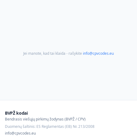
Jei manote, kad tai klaida - rašykite
info@cpvcodes.eu
BVPŽ kodai
Bendrasis viešųjų pirkimų žodynas (BVPŽ / CPV)
Duomenų šaltinis: ES Reglamentas (EB) Nr. 213/2008
info@cpvcodes.eu