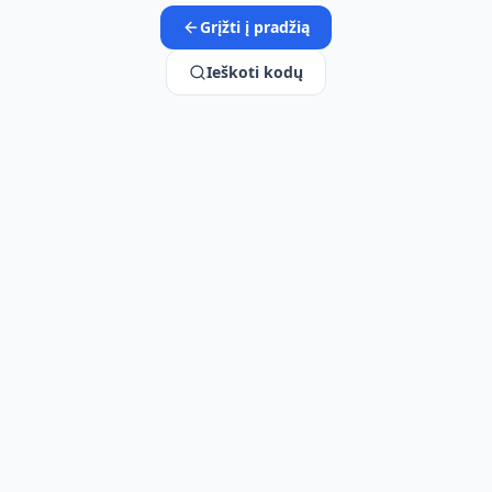
Grįžti į pradžią
Ieškoti kodų