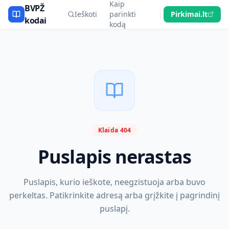
Kaip
BVPŽ
Ieškoti
parinkti
Pirkimai.lt
kodai
kodą
Klaida 404
Puslapis nerastas
Puslapis, kurio ieškote, neegzistuoja arba buvo
perkeltas. Patikrinkite adresą arba grįžkite į pagrindinį
puslapį.