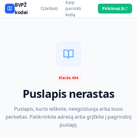
Kaip
BVPŽ
Ieškoti
parinkti
Pirkimai.lt
kodai
kodą
Klaida 404
Puslapis nerastas
Puslapis, kurio ieškote, neegzistuoja arba buvo
perkeltas. Patikrinkite adresą arba grįžkite į pagrindinį
puslapį.