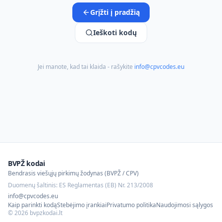
Grįžti į pradžią
Ieškoti kodų
Jei manote, kad tai klaida - rašykite
info@cpvcodes.eu
BVPŽ kodai
Bendrasis viešųjų pirkimų žodynas (BVPŽ / CPV)
Duomenų šaltinis: ES Reglamentas (EB) Nr. 213/2008
info@cpvcodes.eu
Kaip parinkti kodą
Stebėjimo įrankiai
Privatumo politika
Naudojimosi sąlygos
©
2026
bvpzkodai.lt