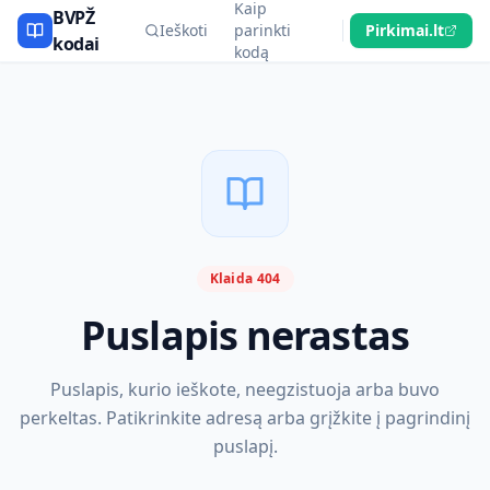
Kaip
BVPŽ
Ieškoti
parinkti
Pirkimai.lt
kodai
kodą
Klaida 404
Puslapis nerastas
Puslapis, kurio ieškote, neegzistuoja arba buvo
perkeltas. Patikrinkite adresą arba grįžkite į pagrindinį
puslapį.