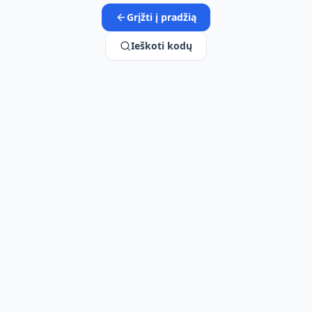
Grįžti į pradžią
Ieškoti kodų