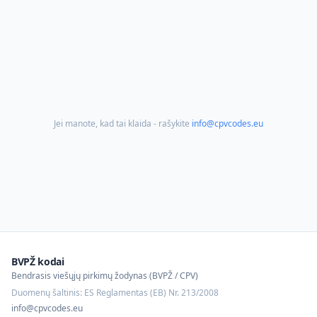
Jei manote, kad tai klaida - rašykite
info@cpvcodes.eu
BVPŽ kodai
Bendrasis viešųjų pirkimų žodynas (BVPŽ / CPV)
Duomenų šaltinis: ES Reglamentas (EB) Nr. 213/2008
info@cpvcodes.eu