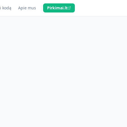
i kodą
Apie mus
Pirkimai.lt