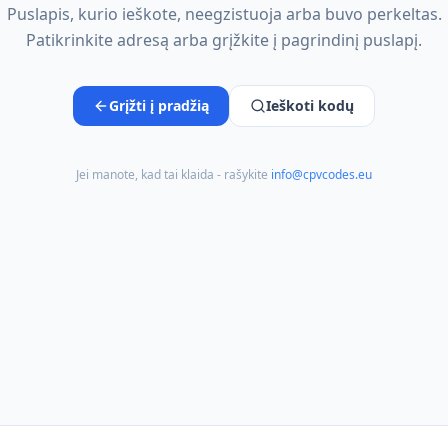
Puslapis, kurio ieškote, neegzistuoja arba buvo perkeltas.
Patikrinkite adresą arba grįžkite į pagrindinį puslapį.
Grįžti į pradžią
Ieškoti kodų
Jei manote, kad tai klaida - rašykite
info@cpvcodes.eu