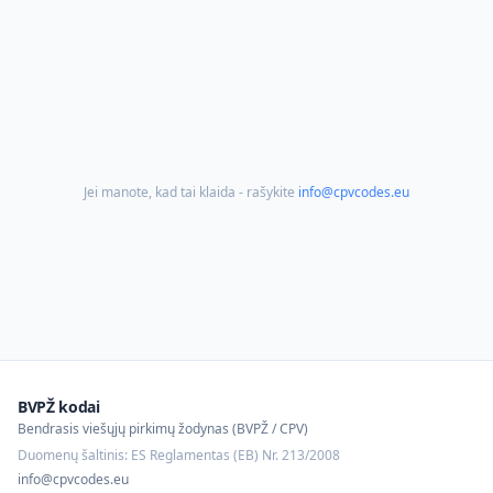
Jei manote, kad tai klaida - rašykite
info@cpvcodes.eu
BVPŽ kodai
Bendrasis viešųjų pirkimų žodynas (BVPŽ / CPV)
Duomenų šaltinis: ES Reglamentas (EB) Nr. 213/2008
info@cpvcodes.eu