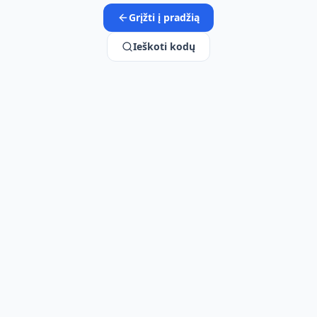
Grįžti į pradžią
Ieškoti kodų