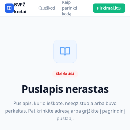
Kaip
BVPŽ
Ieškoti
parinkti
Pirkimai.lt
kodai
kodą
Klaida 404
Puslapis nerastas
Puslapis, kurio ieškote, neegzistuoja arba buvo
perkeltas. Patikrinkite adresą arba grįžkite į pagrindinį
puslapį.