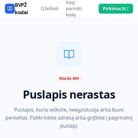
Kaip
BVPŽ
Ieškoti
parinkti
Pirkimai.lt
kodai
kodą
Klaida 404
Puslapis nerastas
Puslapis, kurio ieškote, neegzistuoja arba buvo
perkeltas. Patikrinkite adresą arba grįžkite į pagrindinį
puslapį.