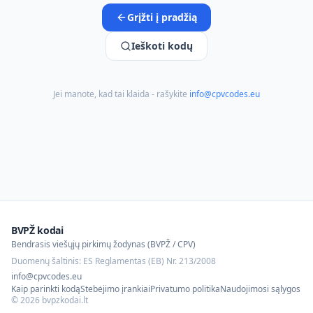
Grįžti į pradžią
Ieškoti kodų
Jei manote, kad tai klaida - rašykite
info@cpvcodes.eu
BVPŽ kodai
Bendrasis viešųjų pirkimų žodynas (BVPŽ / CPV)
Duomenų šaltinis: ES Reglamentas (EB) Nr. 213/2008
info@cpvcodes.eu
Kaip parinkti kodą
Stebėjimo įrankiai
Privatumo politika
Naudojimosi sąlygos
©
2026
bvpzkodai.lt