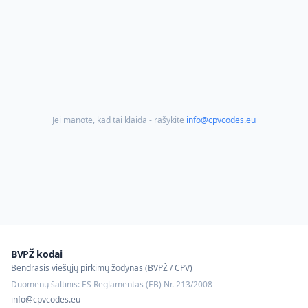
Jei manote, kad tai klaida - rašykite
info@cpvcodes.eu
BVPŽ kodai
Bendrasis viešųjų pirkimų žodynas (BVPŽ / CPV)
Duomenų šaltinis: ES Reglamentas (EB) Nr. 213/2008
info@cpvcodes.eu