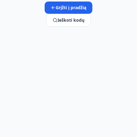
Grįžti į pradžią
Ieškoti kodų