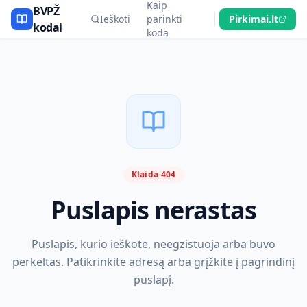
Kaip
BVPŽ
Ieškoti
parinkti
Pirkimai.lt
kodai
kodą
Klaida 404
Puslapis nerastas
Puslapis, kurio ieškote, neegzistuoja arba buvo
perkeltas. Patikrinkite adresą arba grįžkite į pagrindinį
puslapį.