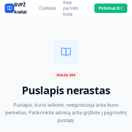
Kaip
BVPŽ
Ieškoti
parinkti
Pirkimai.lt
kodai
kodą
Klaida 404
Puslapis nerastas
Puslapis, kurio ieškote, neegzistuoja arba buvo
perkeltas. Patikrinkite adresą arba grįžkite į pagrindinį
puslapį.