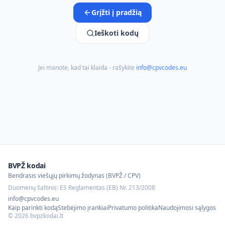
Grįžti į pradžią
Ieškoti kodų
Jei manote, kad tai klaida - rašykite
info@cpvcodes.eu
BVPŽ kodai
Bendrasis viešųjų pirkimų žodynas (BVPŽ / CPV)
Duomenų šaltinis: ES Reglamentas (EB) Nr. 213/2008
info@cpvcodes.eu
Kaip parinkti kodą
Stebėjimo įrankiai
Privatumo politika
Naudojimosi sąlygos
©
2026
bvpzkodai.lt