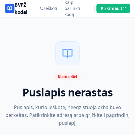
Kaip
BVPŽ
Ieškoti
parinkti
Pirkimai.lt
kodai
kodą
Klaida 404
Puslapis nerastas
Puslapis, kurio ieškote, neegzistuoja arba buvo
perkeltas. Patikrinkite adresą arba grįžkite į pagrindinį
puslapį.