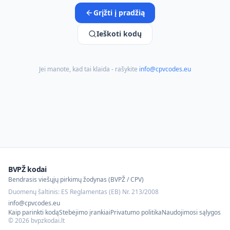
Grįžti į pradžią
Ieškoti kodų
Jei manote, kad tai klaida - rašykite
info@cpvcodes.eu
BVPŽ kodai
Bendrasis viešųjų pirkimų žodynas (BVPŽ / CPV)
Duomenų šaltinis: ES Reglamentas (EB) Nr. 213/2008
info@cpvcodes.eu
Kaip parinkti kodą
Stebėjimo įrankiai
Privatumo politika
Naudojimosi sąlygos
©
2026
bvpzkodai.lt