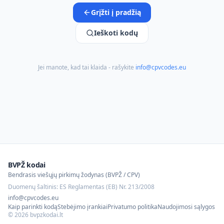
Grįžti į pradžią
Ieškoti kodų
Jei manote, kad tai klaida - rašykite
info@cpvcodes.eu
BVPŽ kodai
Bendrasis viešųjų pirkimų žodynas (BVPŽ / CPV)
Duomenų šaltinis: ES Reglamentas (EB) Nr. 213/2008
info@cpvcodes.eu
Kaip parinkti kodą
Stebėjimo įrankiai
Privatumo politika
Naudojimosi sąlygos
©
2026
bvpzkodai.lt