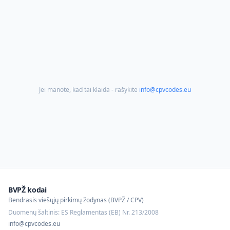
Jei manote, kad tai klaida - rašykite
info@cpvcodes.eu
BVPŽ kodai
Bendrasis viešųjų pirkimų žodynas (BVPŽ / CPV)
Duomenų šaltinis: ES Reglamentas (EB) Nr. 213/2008
info@cpvcodes.eu