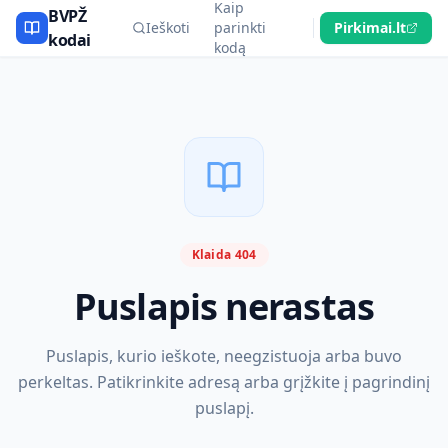
Kaip
BVPŽ
Ieškoti
parinkti
Pirkimai.lt
kodai
kodą
Klaida 404
Puslapis nerastas
Puslapis, kurio ieškote, neegzistuoja arba buvo
perkeltas. Patikrinkite adresą arba grįžkite į pagrindinį
puslapį.