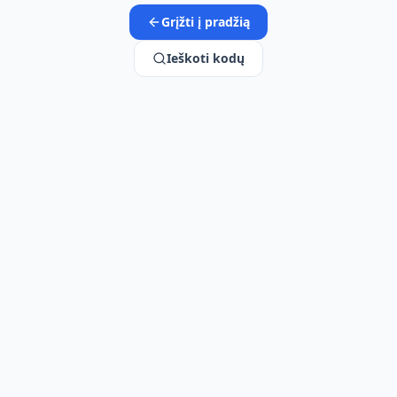
Grįžti į pradžią
Ieškoti kodų