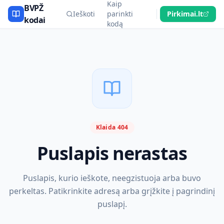
Kaip
BVPŽ
Ieškoti
parinkti
Pirkimai.lt
kodai
kodą
Klaida 404
Puslapis nerastas
Puslapis, kurio ieškote, neegzistuoja arba buvo
perkeltas. Patikrinkite adresą arba grįžkite į pagrindinį
puslapį.