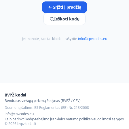
Grįžti į pradžią
Ieškoti kodų
Jei manote, kad tai klaida - rašykite
info@cpvcodes.eu
BVPŽ kodai
Bendrasis viešųjų pirkimų žodynas (BVPŽ / CPV)
Duomenų šaltinis: ES Reglamentas (EB) Nr. 213/2008
info@cpvcodes.eu
Kaip parinkti kodą
Stebėjimo įrankiai
Privatumo politika
Naudojimosi sąlygos
©
2026
bvpzkodai.lt