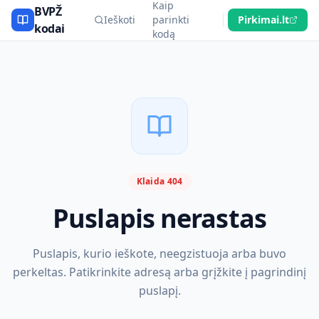
Kaip
BVPŽ
Ieškoti
parinkti
Pirkimai.lt
kodai
kodą
Klaida 404
Puslapis nerastas
Puslapis, kurio ieškote, neegzistuoja arba buvo
perkeltas. Patikrinkite adresą arba grįžkite į pagrindinį
puslapį.