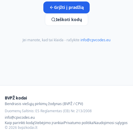
Grįžti į pradžią
Ieškoti kodų
Jei manote, kad tai klaida - rašykite
info@cpvcodes.eu
BVPŽ kodai
Bendrasis viešųjų pirkimų žodynas (BVPŽ / CPV)
Duomenų šaltinis: ES Reglamentas (EB) Nr. 213/2008
info@cpvcodes.eu
Kaip parinkti kodą
Stebėjimo įrankiai
Privatumo politika
Naudojimosi sąlygos
©
2026
bvpzkodai.lt