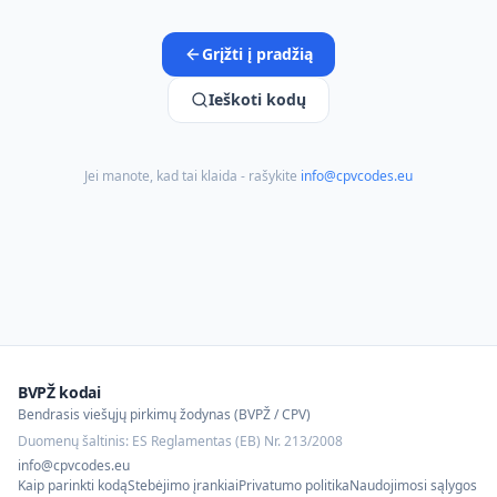
Grįžti į pradžią
Ieškoti kodų
Jei manote, kad tai klaida - rašykite
info@cpvcodes.eu
BVPŽ kodai
Bendrasis viešųjų pirkimų žodynas (BVPŽ / CPV)
Duomenų šaltinis: ES Reglamentas (EB) Nr. 213/2008
info@cpvcodes.eu
Kaip parinkti kodą
Stebėjimo įrankiai
Privatumo politika
Naudojimosi sąlygos