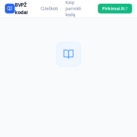
Kaip
BVPŽ
Ieškoti
parinkti
Pirkimai.lt
kodai
kodą