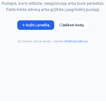
Puslapis, kurio ieškote, neegzistuoja arba buvo perkeltas.
Patikrinkite adresą arba grįžkite į pagrindinį puslapį.
Grįžti į pradžią
Ieškoti kodų
Jei manote, kad tai klaida - rašykite
info@cpvcodes.eu