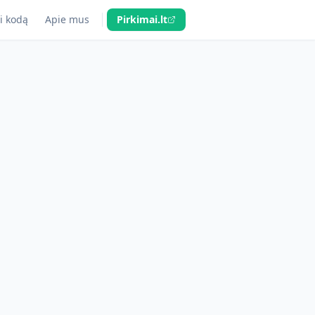
i kodą
Apie mus
Pirkimai.lt