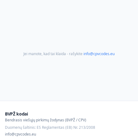
Jei manote, kad tai klaida - rašykite
info@cpvcodes.eu
BVPŽ kodai
Bendrasis viešųjų pirkimų žodynas (BVPŽ / CPV)
Duomenų šaltinis: ES Reglamentas (EB) Nr. 213/2008
info@cpvcodes.eu