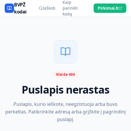
Kaip
BVPŽ
Ieškoti
parinkti
Pirkimai.lt
kodai
kodą
Klaida 404
Puslapis nerastas
Puslapis, kurio ieškote, neegzistuoja arba buvo
perkeltas. Patikrinkite adresą arba grįžkite į pagrindinį
puslapį.