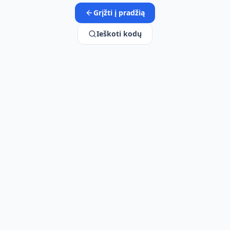
Grįžti į pradžią
Ieškoti kodų