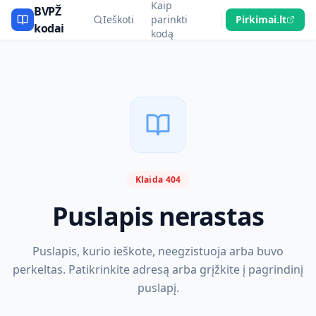
Kaip
BVPŽ
Ieškoti
parinkti
Pirkimai.lt
kodai
kodą
Klaida 404
Puslapis nerastas
Puslapis, kurio ieškote, neegzistuoja arba buvo
perkeltas. Patikrinkite adresą arba grįžkite į pagrindinį
puslapį.