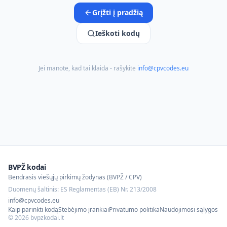
Grįžti į pradžią
Ieškoti kodų
Jei manote, kad tai klaida - rašykite
info@cpvcodes.eu
BVPŽ kodai
Bendrasis viešųjų pirkimų žodynas (BVPŽ / CPV)
Duomenų šaltinis: ES Reglamentas (EB) Nr. 213/2008
info@cpvcodes.eu
Kaip parinkti kodą
Stebėjimo įrankiai
Privatumo politika
Naudojimosi sąlygos
©
2026
bvpzkodai.lt