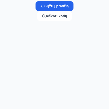
Grįžti į pradžią
Ieškoti kodų