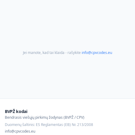
Jei manote, kad tai klaida - rašykite
info@cpvcodes.eu
BVPŽ kodai
Bendrasis viešųjų pirkimų žodynas (BVPŽ / CPV)
Duomenų šaltinis: ES Reglamentas (EB) Nr. 213/2008
info@cpvcodes.eu