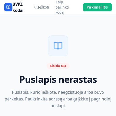
Kaip
BVPŽ
Ieškoti
parinkti
Pirkimai.lt
kodai
kodą
Klaida 404
Puslapis nerastas
Puslapis, kurio ieškote, neegzistuoja arba buvo
perkeltas. Patikrinkite adresą arba grįžkite į pagrindinį
puslapį.