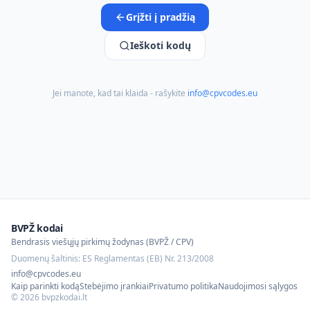
Grįžti į pradžią
Ieškoti kodų
Jei manote, kad tai klaida - rašykite
info@cpvcodes.eu
BVPŽ kodai
Bendrasis viešųjų pirkimų žodynas (BVPŽ / CPV)
Duomenų šaltinis: ES Reglamentas (EB) Nr. 213/2008
info@cpvcodes.eu
Kaip parinkti kodą
Stebėjimo įrankiai
Privatumo politika
Naudojimosi sąlygos
©
2026
bvpzkodai.lt