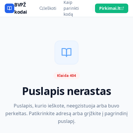
Kaip
BVPŽ
Ieškoti
parinkti
Pirkimai.lt
kodai
kodą
Klaida 404
Puslapis nerastas
Puslapis, kurio ieškote, neegzistuoja arba buvo
perkeltas. Patikrinkite adresą arba grįžkite į pagrindinį
puslapį.