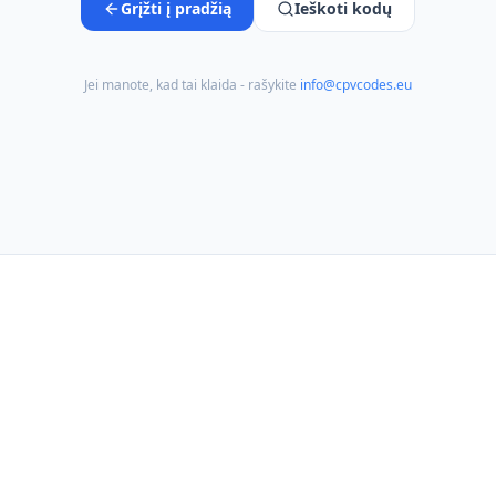
Grįžti į pradžią
Ieškoti kodų
Jei manote, kad tai klaida - rašykite
info@cpvcodes.eu