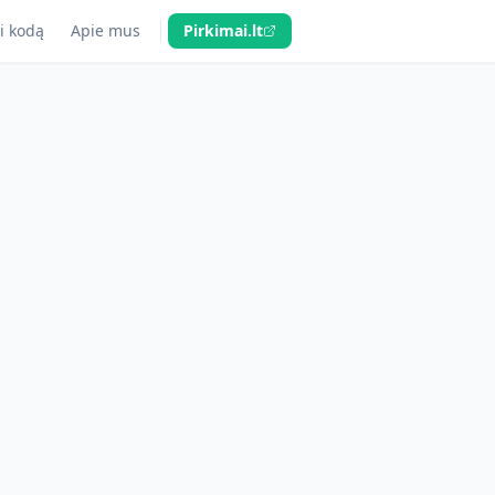
i kodą
Apie mus
Pirkimai.lt