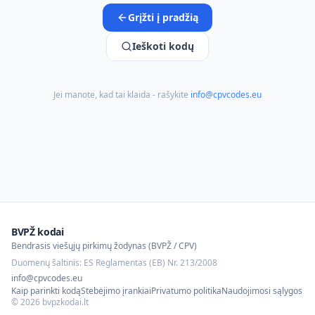
Grįžti į pradžią
Ieškoti kodų
Jei manote, kad tai klaida - rašykite
info@cpvcodes.eu
BVPŽ kodai
Bendrasis viešųjų pirkimų žodynas (BVPŽ / CPV)
Duomenų šaltinis: ES Reglamentas (EB) Nr. 213/2008
info@cpvcodes.eu
Kaip parinkti kodą
Stebėjimo įrankiai
Privatumo politika
Naudojimosi sąlygos
©
2026
bvpzkodai.lt