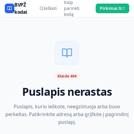
Kaip
BVPŽ
Ieškoti
parinkti
Pirkimai.lt
kodai
kodą
Klaida 404
Puslapis nerastas
Puslapis, kurio ieškote, neegzistuoja arba buvo
perkeltas. Patikrinkite adresą arba grįžkite į pagrindinį
puslapį.