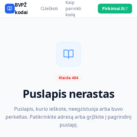
Kaip
BVPŽ
Ieškoti
parinkti
Pirkimai.lt
kodai
kodą
Klaida 404
Puslapis nerastas
Puslapis, kurio ieškote, neegzistuoja arba buvo
perkeltas. Patikrinkite adresą arba grįžkite į pagrindinį
puslapį.