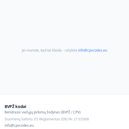
Jei manote, kad tai klaida - rašykite
info@cpvcodes.eu
BVPŽ kodai
Bendrasis viešųjų pirkimų žodynas (BVPŽ / CPV)
Duomenų šaltinis: ES Reglamentas (EB) Nr. 213/2008
info@cpvcodes.eu