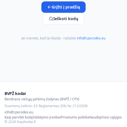
Grįžti į pradžią
Ieškoti kodų
Jei manote, kad tai klaida - rašykite
info@cpvcodes.eu
BVPŽ kodai
Bendrasis viešųjų pirkimų žodynas (BVPŽ / CPV)
Duomenų šaltinis: ES Reglamentas (EB) Nr. 213/2008
info@cpvcodes.eu
Kaip parinkti kodą
Stebėjimo įrankiai
Privatumo politika
Naudojimosi sąlygos
©
2026
bvpzkodai.lt