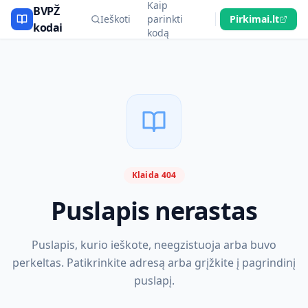
Kaip
BVPŽ
Ieškoti
parinkti
Pirkimai.lt
kodai
kodą
Klaida 404
Puslapis nerastas
Puslapis, kurio ieškote, neegzistuoja arba buvo
perkeltas. Patikrinkite adresą arba grįžkite į pagrindinį
puslapį.