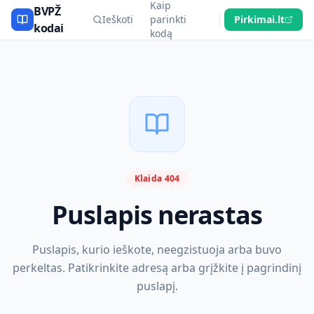
Kaip
BVPŽ
Ieškoti
parinkti
Pirkimai.lt
kodai
kodą
Klaida 404
Puslapis nerastas
Puslapis, kurio ieškote, neegzistuoja arba buvo
perkeltas. Patikrinkite adresą arba grįžkite į pagrindinį
puslapį.