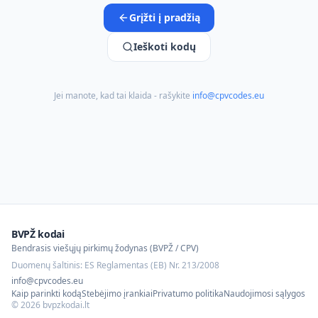
Grįžti į pradžią
Ieškoti kodų
Jei manote, kad tai klaida - rašykite
info@cpvcodes.eu
BVPŽ kodai
Bendrasis viešųjų pirkimų žodynas (BVPŽ / CPV)
Duomenų šaltinis: ES Reglamentas (EB) Nr. 213/2008
info@cpvcodes.eu
Kaip parinkti kodą
Stebėjimo įrankiai
Privatumo politika
Naudojimosi sąlygos
©
2026
bvpzkodai.lt