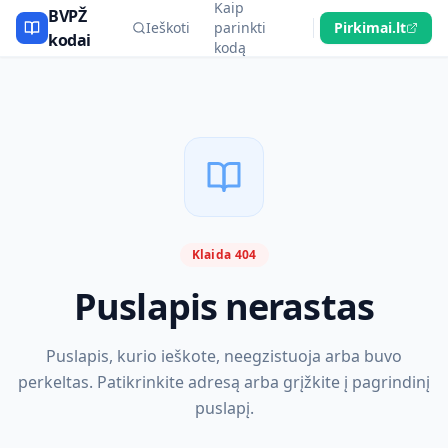
Kaip
BVPŽ
Ieškoti
parinkti
Pirkimai.lt
kodai
kodą
Klaida 404
Puslapis nerastas
Puslapis, kurio ieškote, neegzistuoja arba buvo
perkeltas. Patikrinkite adresą arba grįžkite į pagrindinį
puslapį.