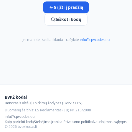
Grįžti į pradžią
Ieškoti kodų
Jei manote, kad tai klaida - rašykite
info@cpvcodes.eu
BVPŽ kodai
Bendrasis viešųjų pirkimų žodynas (BVPŽ / CPV)
Duomenų šaltinis: ES Reglamentas (EB) Nr. 213/2008
info@cpvcodes.eu
Kaip parinkti kodą
Stebėjimo įrankiai
Privatumo politika
Naudojimosi sąlygos
©
2026
bvpzkodai.lt