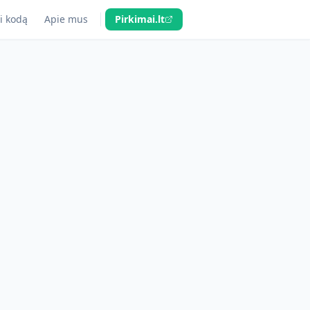
i kodą
Apie mus
Pirkimai.lt