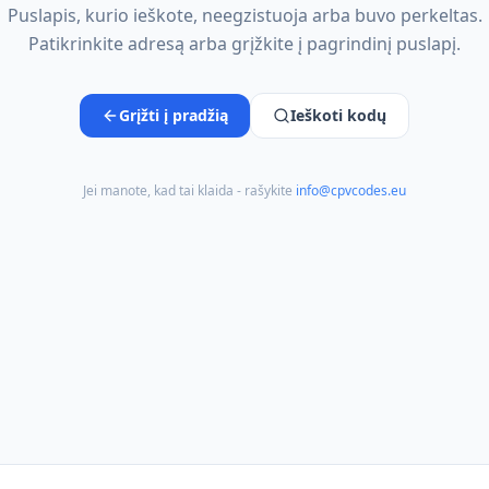
Puslapis, kurio ieškote, neegzistuoja arba buvo perkeltas.
Patikrinkite adresą arba grįžkite į pagrindinį puslapį.
Grįžti į pradžią
Ieškoti kodų
Jei manote, kad tai klaida - rašykite
info@cpvcodes.eu