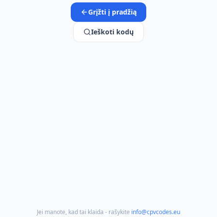
Grįžti į pradžią
Ieškoti kodų
Jei manote, kad tai klaida - rašykite
info@cpvcodes.eu