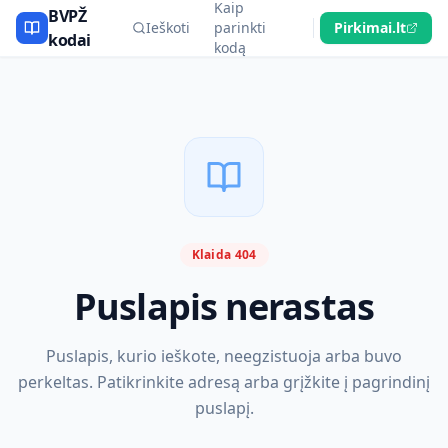
Kaip
BVPŽ
Ieškoti
parinkti
Pirkimai.lt
kodai
kodą
Klaida 404
Puslapis nerastas
Puslapis, kurio ieškote, neegzistuoja arba buvo
perkeltas. Patikrinkite adresą arba grįžkite į pagrindinį
puslapį.