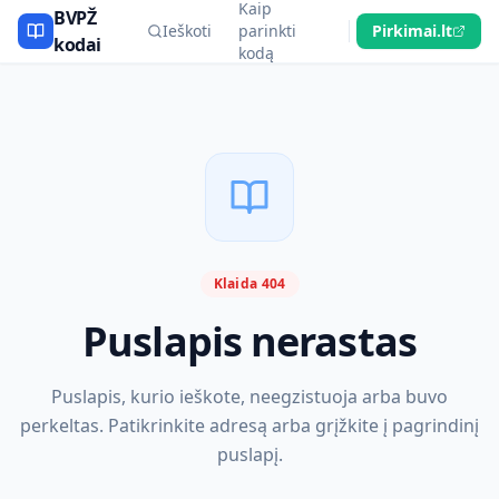
Kaip
BVPŽ
Ieškoti
parinkti
Pirkimai.lt
kodai
kodą
Klaida 404
Puslapis nerastas
Puslapis, kurio ieškote, neegzistuoja arba buvo
perkeltas. Patikrinkite adresą arba grįžkite į pagrindinį
puslapį.