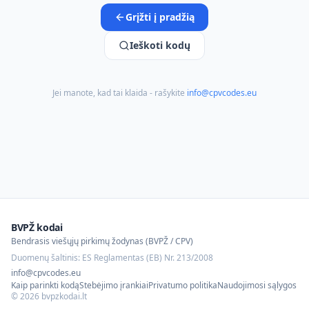
Grįžti į pradžią
Ieškoti kodų
Jei manote, kad tai klaida - rašykite
info@cpvcodes.eu
BVPŽ kodai
Bendrasis viešųjų pirkimų žodynas (BVPŽ / CPV)
Duomenų šaltinis: ES Reglamentas (EB) Nr. 213/2008
info@cpvcodes.eu
Kaip parinkti kodą
Stebėjimo įrankiai
Privatumo politika
Naudojimosi sąlygos
©
2026
bvpzkodai.lt