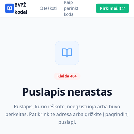
Kaip
BVPŽ
Ieškoti
parinkti
Pirkimai.lt
kodai
kodą
Klaida 404
Puslapis nerastas
Puslapis, kurio ieškote, neegzistuoja arba buvo
perkeltas. Patikrinkite adresą arba grįžkite į pagrindinį
puslapį.