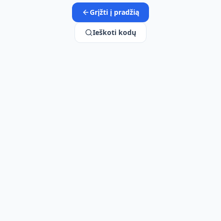
Grįžti į pradžią
Ieškoti kodų