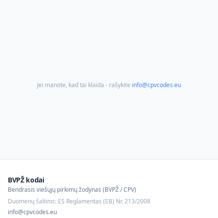
Jei manote, kad tai klaida - rašykite
info@cpvcodes.eu
BVPŽ kodai
Bendrasis viešųjų pirkimų žodynas (BVPŽ / CPV)
Duomenų šaltinis: ES Reglamentas (EB) Nr. 213/2008
info@cpvcodes.eu