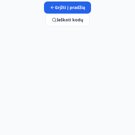
Grįžti į pradžią
Ieškoti kodų