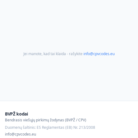
Jei manote, kad tai klaida - rašykite
info@cpvcodes.eu
BVPŽ kodai
Bendrasis viešųjų pirkimų žodynas (BVPŽ / CPV)
Duomenų šaltinis: ES Reglamentas (EB) Nr. 213/2008
info@cpvcodes.eu