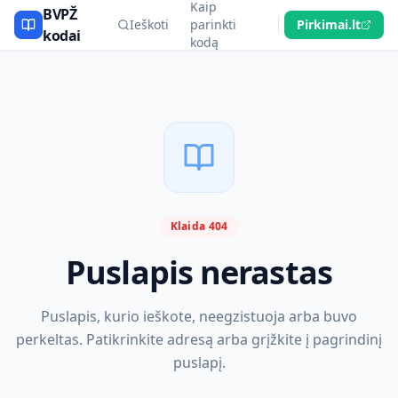
Kaip
BVPŽ
Ieškoti
parinkti
Pirkimai.lt
kodai
kodą
Klaida 404
Puslapis nerastas
Puslapis, kurio ieškote, neegzistuoja arba buvo
perkeltas. Patikrinkite adresą arba grįžkite į pagrindinį
puslapį.