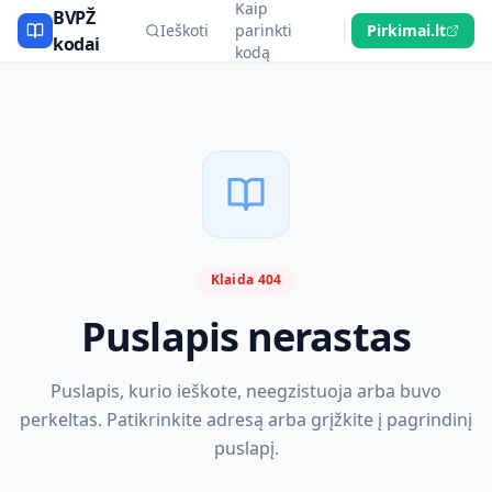
Kaip
BVPŽ
Ieškoti
parinkti
Pirkimai.lt
kodai
kodą
Klaida 404
Puslapis nerastas
Puslapis, kurio ieškote, neegzistuoja arba buvo
perkeltas. Patikrinkite adresą arba grįžkite į pagrindinį
puslapį.