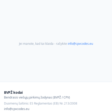
Jei manote, kad tai klaida - rašykite
info@cpvcodes.eu
BVPŽ kodai
Bendrasis viešųjų pirkimų žodynas (BVPŽ / CPV)
Duomenų šaltinis: ES Reglamentas (EB) Nr. 213/2008
info@cpvcodes.eu