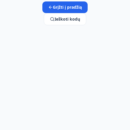
Grįžti į pradžią
Ieškoti kodų