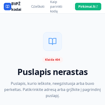
Kaip
BVPŽ
Ieškoti
parinkti
Pirkimai.lt
kodai
kodą
Klaida 404
Puslapis nerastas
Puslapis, kurio ieškote, neegzistuoja arba buvo
perkeltas. Patikrinkite adresą arba grįžkite į pagrindinį
puslapį.