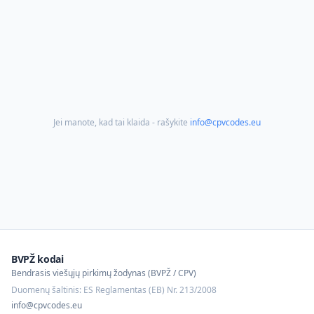
Jei manote, kad tai klaida - rašykite
info@cpvcodes.eu
BVPŽ kodai
Bendrasis viešųjų pirkimų žodynas (BVPŽ / CPV)
Duomenų šaltinis: ES Reglamentas (EB) Nr. 213/2008
info@cpvcodes.eu