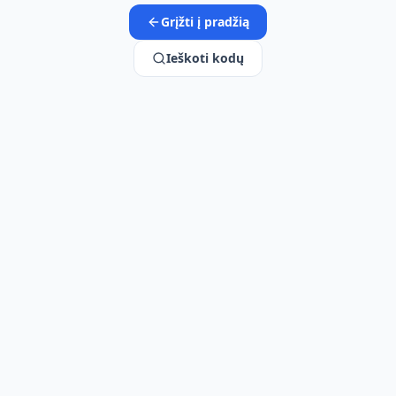
Grįžti į pradžią
Ieškoti kodų