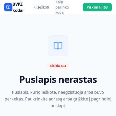
Kaip
BVPŽ
Ieškoti
parinkti
Pirkimai.lt
kodai
kodą
Klaida 404
Puslapis nerastas
Puslapis, kurio ieškote, neegzistuoja arba buvo
perkeltas. Patikrinkite adresą arba grįžkite į pagrindinį
puslapį.