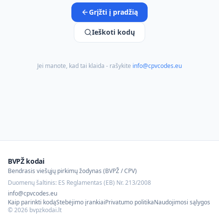
Grįžti į pradžią
Ieškoti kodų
Jei manote, kad tai klaida - rašykite
info@cpvcodes.eu
BVPŽ kodai
Bendrasis viešųjų pirkimų žodynas (BVPŽ / CPV)
Duomenų šaltinis: ES Reglamentas (EB) Nr. 213/2008
info@cpvcodes.eu
Kaip parinkti kodą
Stebėjimo įrankiai
Privatumo politika
Naudojimosi sąlygos
©
2026
bvpzkodai.lt