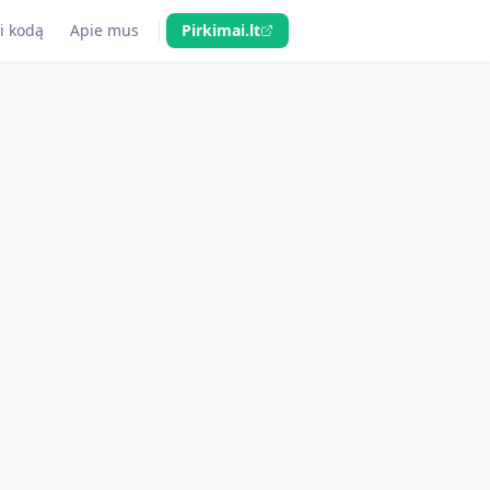
i kodą
Apie mus
Pirkimai.lt