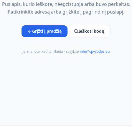
Puslapis, kurio ieškote, neegzistuoja arba buvo perkeltas.
Patikrinkite adresą arba grįžkite į pagrindinį puslapį.
Grįžti į pradžią
Ieškoti kodų
Jei manote, kad tai klaida - rašykite
info@cpvcodes.eu