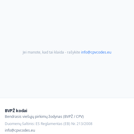
Jei manote, kad tai klaida - rašykite
info@cpvcodes.eu
BVPŽ kodai
Bendrasis viešųjų pirkimų žodynas (BVPŽ / CPV)
Duomenų šaltinis: ES Reglamentas (EB) Nr. 213/2008
info@cpvcodes.eu