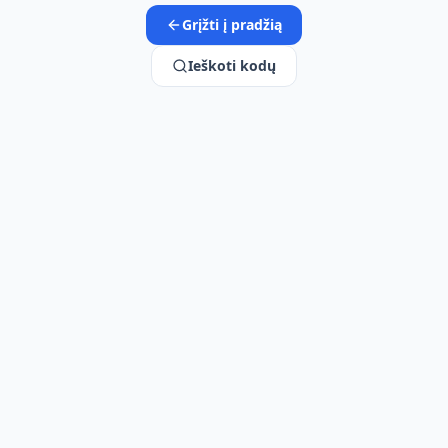
Grįžti į pradžią
Ieškoti kodų