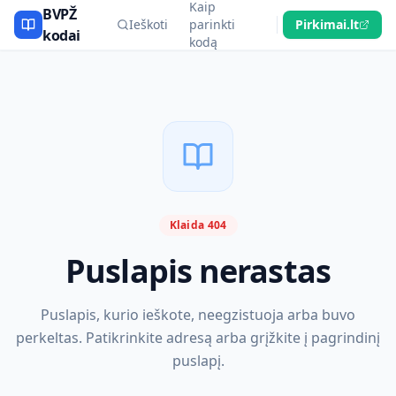
Kaip
BVPŽ
Ieškoti
parinkti
Pirkimai.lt
kodai
kodą
Klaida 404
Puslapis nerastas
Puslapis, kurio ieškote, neegzistuoja arba buvo
perkeltas. Patikrinkite adresą arba grįžkite į pagrindinį
puslapį.