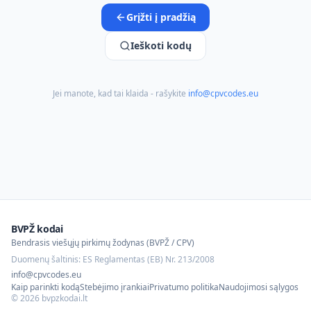
Grįžti į pradžią
Ieškoti kodų
Jei manote, kad tai klaida - rašykite
info@cpvcodes.eu
BVPŽ kodai
Bendrasis viešųjų pirkimų žodynas (BVPŽ / CPV)
Duomenų šaltinis: ES Reglamentas (EB) Nr. 213/2008
info@cpvcodes.eu
Kaip parinkti kodą
Stebėjimo įrankiai
Privatumo politika
Naudojimosi sąlygos
©
2026
bvpzkodai.lt