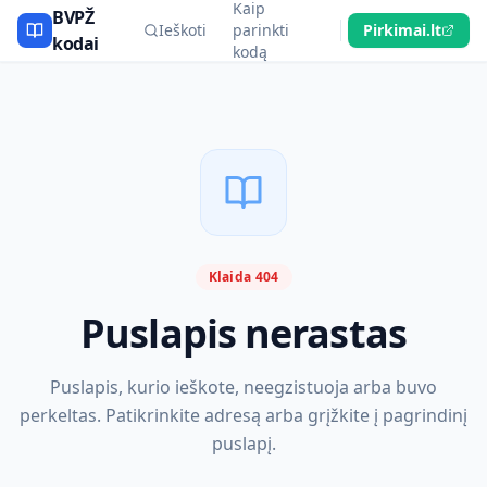
Kaip
BVPŽ
Ieškoti
parinkti
Pirkimai.lt
kodai
kodą
Klaida 404
Puslapis nerastas
Puslapis, kurio ieškote, neegzistuoja arba buvo
perkeltas. Patikrinkite adresą arba grįžkite į pagrindinį
puslapį.