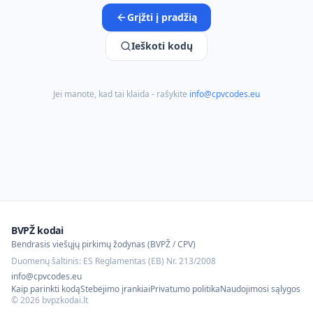
Grįžti į pradžią
Ieškoti kodų
Jei manote, kad tai klaida - rašykite
info@cpvcodes.eu
BVPŽ kodai
Bendrasis viešųjų pirkimų žodynas (BVPŽ / CPV)
Duomenų šaltinis: ES Reglamentas (EB) Nr. 213/2008
info@cpvcodes.eu
Kaip parinkti kodą
Stebėjimo įrankiai
Privatumo politika
Naudojimosi sąlygos
©
2026
bvpzkodai.lt