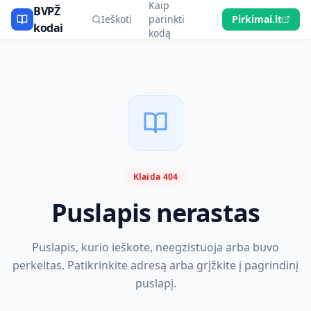
Kaip
BVPŽ
Ieškoti
parinkti
Pirkimai.lt
kodai
kodą
Klaida 404
Puslapis nerastas
Puslapis, kurio ieškote, neegzistuoja arba buvo
perkeltas. Patikrinkite adresą arba grįžkite į pagrindinį
puslapį.