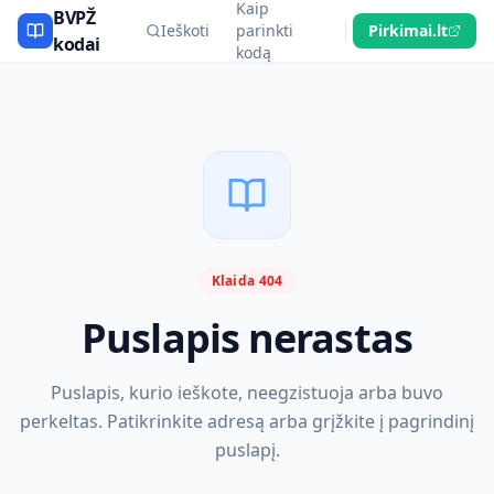
Kaip
BVPŽ
Ieškoti
parinkti
Pirkimai.lt
kodai
kodą
Klaida 404
Puslapis nerastas
Puslapis, kurio ieškote, neegzistuoja arba buvo
perkeltas. Patikrinkite adresą arba grįžkite į pagrindinį
puslapį.