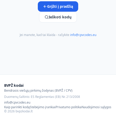
Grįžti į pradžią
Ieškoti kodų
Jei manote, kad tai klaida - rašykite
info@cpvcodes.eu
BVPŽ kodai
Bendrasis viešųjų pirkimų žodynas (BVPŽ / CPV)
Duomenų šaltinis: ES Reglamentas (EB) Nr. 213/2008
info@cpvcodes.eu
Kaip parinkti kodą
Stebėjimo įrankiai
Privatumo politika
Naudojimosi sąlygos
©
2026
bvpzkodai.lt