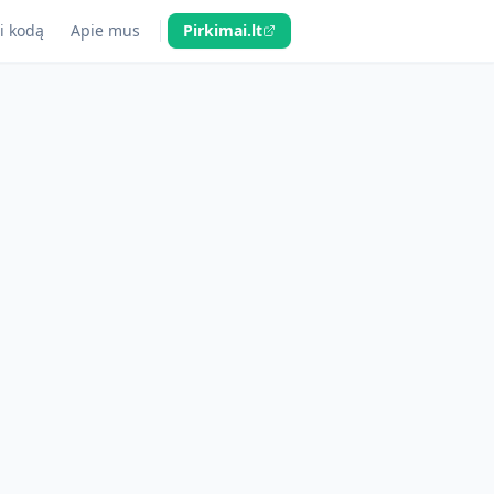
i kodą
Apie mus
Pirkimai.lt