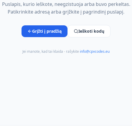
Puslapis, kurio ieškote, neegzistuoja arba buvo perkeltas.
Patikrinkite adresą arba grįžkite į pagrindinį puslapį.
Grįžti į pradžią
Ieškoti kodų
Jei manote, kad tai klaida - rašykite
info@cpvcodes.eu