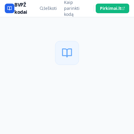
Kaip
BVPŽ
Ieškoti
parinkti
Pirkimai.lt
kodai
kodą