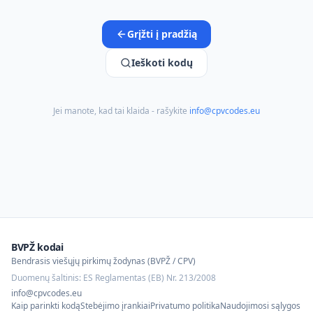
Grįžti į pradžią
Ieškoti kodų
Jei manote, kad tai klaida - rašykite
info@cpvcodes.eu
BVPŽ kodai
Bendrasis viešųjų pirkimų žodynas (BVPŽ / CPV)
Duomenų šaltinis: ES Reglamentas (EB) Nr. 213/2008
info@cpvcodes.eu
Kaip parinkti kodą
Stebėjimo įrankiai
Privatumo politika
Naudojimosi sąlygos